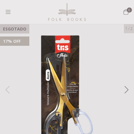
0
ESGOTADO
1
/
2
17
% OFF