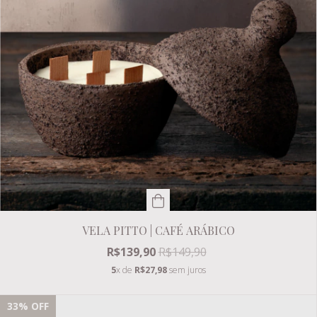
VELA PITTO | CAFÉ ARÁBICO
R$139,90
R$149,90
5
x de
R$27,98
sem juros
33
% OFF