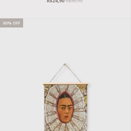
R$24,90
R$49,90
60
% OFF