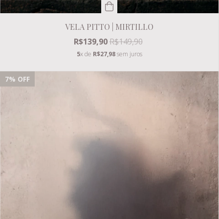
VELA PITTO | MIRTILLO
R$139,90
R$149,90
5
x de
R$27,98
sem juros
7
% OFF