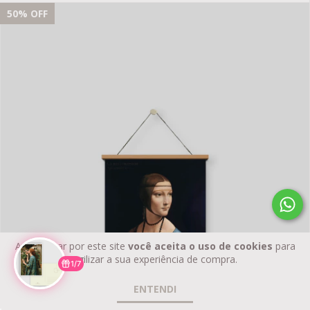
50
% OFF
Ao navegar por este site
você aceita o uso de cookies
para
agilizar a sua experiência de compra.
1/7
ENTENDI