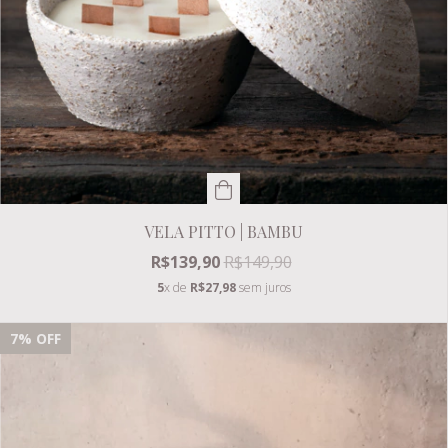
VELA PITTO | BAMBU
R$139,90
R$149,90
5
x de
R$27,98
sem juros
7
% OFF