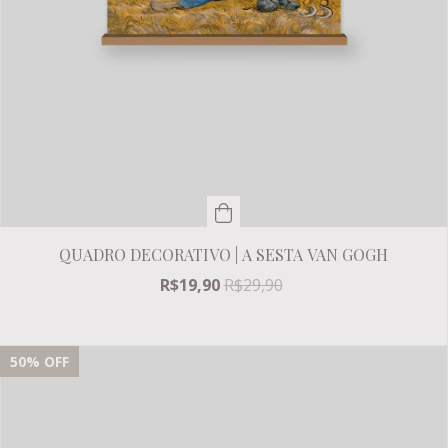
QUADRO DECORATIVO | A SESTA VAN GOGH
R$19,90
R$29,90
50
% OFF