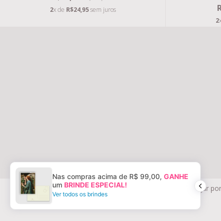
2
x de
R$24,95
sem juros
2
Nas compras acima de R$ 99,00,
GANHE
© Copyright FOLK BOOKS ATELIER E PAPELARIA LTDA -
um
BRINDE ESPECIAL!
Ao navegar por
30989293000142 - 2026
Ver todos os brindes