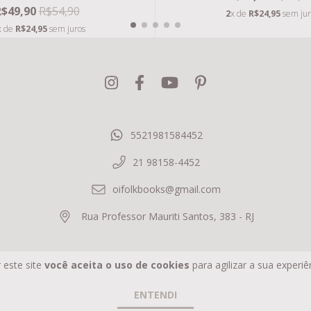
R$49,90
R$54,90
2
x de
R$24,95
sem jur
x de
R$24,95
sem juros
5521981584452
21 98158-4452
oifolkbooks@gmail.com
Rua Professor Mauriti Santos, 383 - RJ
 este site
você aceita o uso de cookies
para agilizar a sua experi
ENTENDI