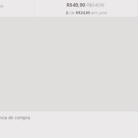
R$49,90
R$54,90
os
2
x de
R$24,95
sem juros
Todos os direitos reservados.
ência de compra.