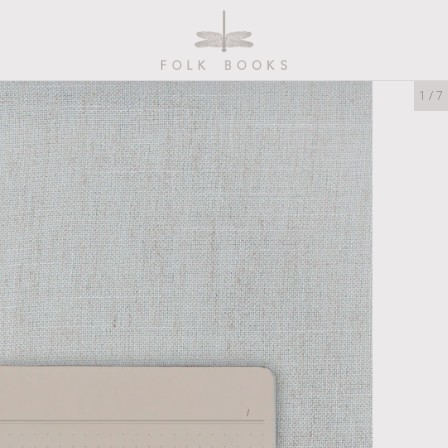
1
/
7