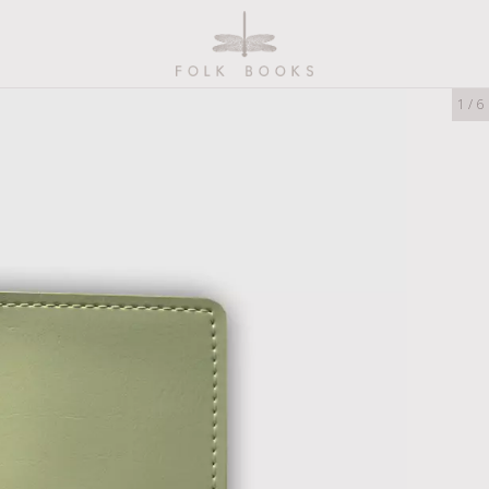
1
/
6