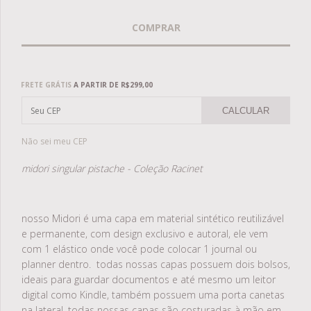
Frete grátis
R$299,00
FRETE GRÁTIS
A PARTIR DE
R$299,00
CALCULAR
Não sei meu CEP
midori singular pistache - Coleção Racinet
nosso Midori é uma capa em material sintético reutilizável
e permanente, com design exclusivo e autoral, ele vem
com 1 elástico onde você pode colocar 1 journal ou
planner dentro. todas nossas capas possuem dois bolsos,
ideais para guardar documentos e até mesmo um leitor
digital como Kindle, também possuem uma porta canetas
na lateral, todas nossas capas são costuradas à mão em