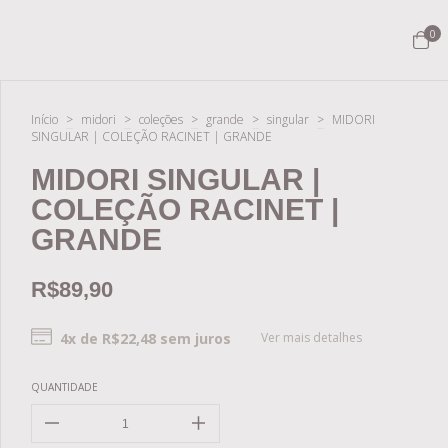
0
Início
>
midori
>
coleções
>
grande
>
singular
>
MIDORI
SINGULAR | COLEÇÃO RACINET | GRANDE
MIDORI SINGULAR |
COLEÇÃO RACINET |
GRANDE
R$89,90
4
x de
R$22,48
sem juros
Ver mais detalhes
QUANTIDADE