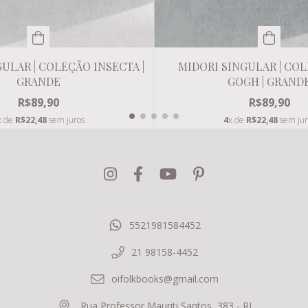
MIDORI SINGULAR | CO
ULAR | COLEÇÃO INSECTA |
GOGH | GRAND
GRANDE
R$89,90
R$89,90
4
x de
R$22,48
sem jur
x de
R$22,48
sem juros
5521981584452
21 98158-4452
oifolkbooks@gmail.com
Rua Professor Mauriti Santos, 383 - RJ