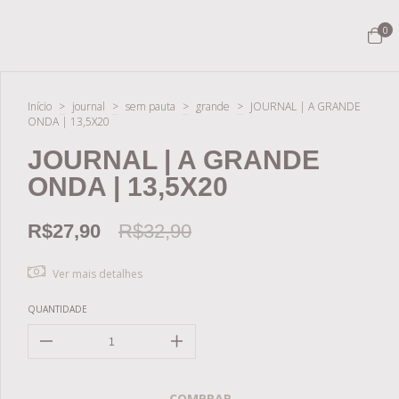
0
Início
>
journal
>
sem pauta
>
grande
>
JOURNAL | A GRANDE
ONDA | 13,5X20
JOURNAL | A GRANDE
ONDA | 13,5X20
R$27,90
R$32,90
Ver mais detalhes
QUANTIDADE