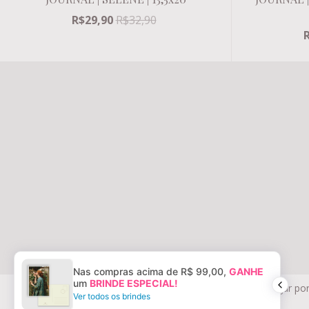
R$29,90
R$32,90
Nas compras acima de R$ 99,00,
GANHE
© Copyright FOLK BOOKS ATELIER E PAPELARIA LTDA -
um
BRINDE ESPECIAL!
Ao navegar por
30989293000142 - 2026
Ver todos os brindes