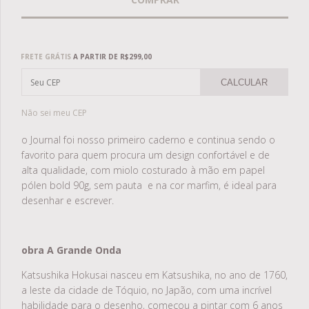
Frete grátis
R$299,00
FRETE GRÁTIS
A PARTIR DE
R$299,00
CALCULAR
Não sei meu CEP
o Journal foi nosso primeiro caderno e continua sendo o
favorito para quem procura um design confortável e de
alta qualidade, com miolo costurado à mão em papel
pólen bold 90g, sem pauta e na cor marfim, é ideal para
desenhar e escrever.
obra A Grande Onda
Katsushika Hokusai nasceu em Katsushika
, no ano de 1760,
a leste da cidade de Tóquio, no Japão, com uma incrível
habilidade para o desenho, começou a pintar com 6 anos