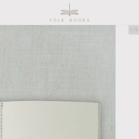
1
/
5