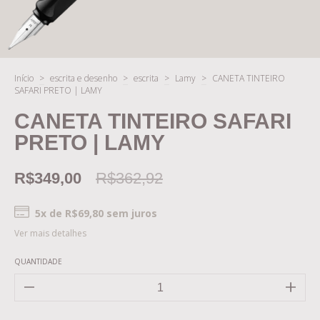
Início
>
escrita e desenho
>
escrita
>
Lamy
>
CANETA TINTEIRO
SAFARI PRETO | LAMY
CANETA TINTEIRO SAFARI
PRETO | LAMY
R$349,00
R$362,92
5
x de
R$69,80
sem juros
Ver mais detalhes
QUANTIDADE