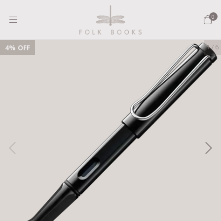
0
4
% OFF
1
/
6