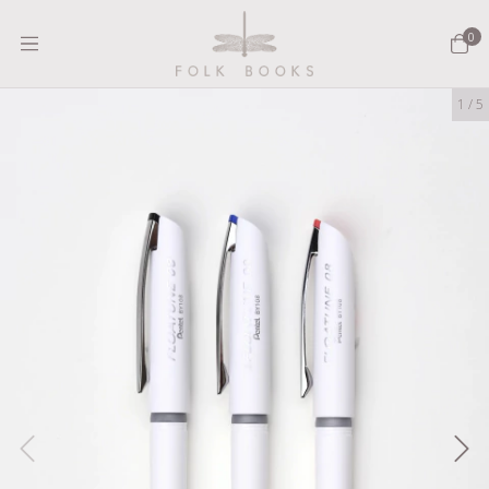
0
1
/
5