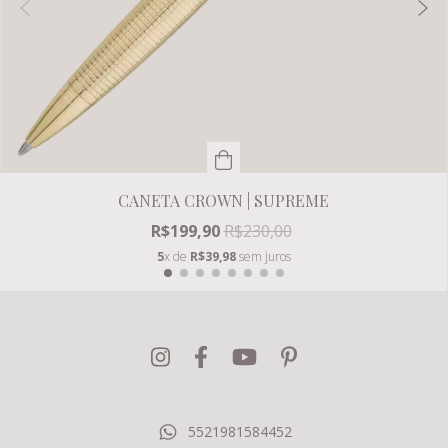
CANETA CROWN | SUPREME
R$199,90
R$230,00
5
x de
R$39,98
sem juros
5521981584452