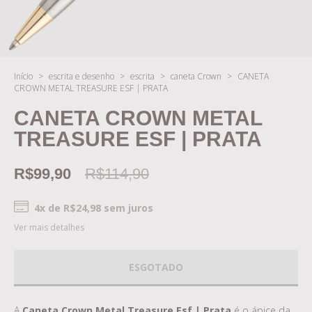
Início
>
escrita e desenho
>
escrita
>
caneta Crown
>
CANETA
CROWN METAL TREASURE ESF | PRATA
CANETA CROWN METAL
TREASURE ESF | PRATA
R$99,90
R$114,90
4
x de
R$24,98
sem juros
Ver mais detalhes
A
Caneta Crown Metal Treasure Esf | Prata
é o ápice da