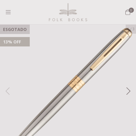
0
ESGOTADO
1
/
3
13
% OFF