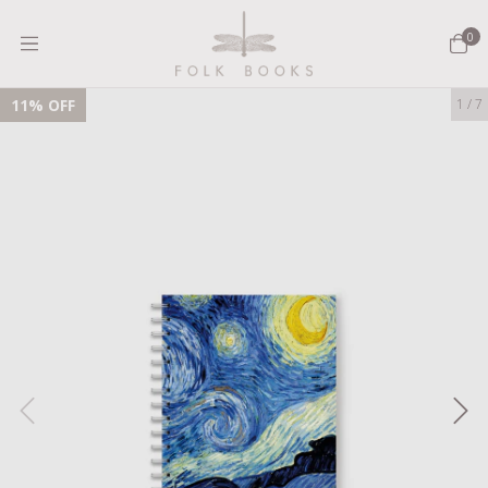
0
11
% OFF
1
/
7