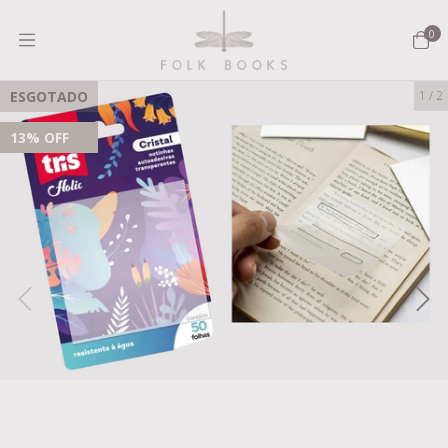
0
ESGOTADO
1
/
2
13
% OFF