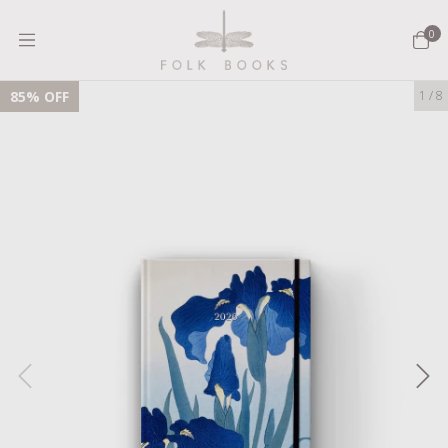
0
85
% OFF
1
/
8