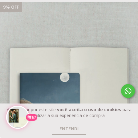
9
% OFF
Ao navegar por este site
você aceita o uso de cookies
para
agilizar a sua experiência de compra.
1/7
ENTENDI