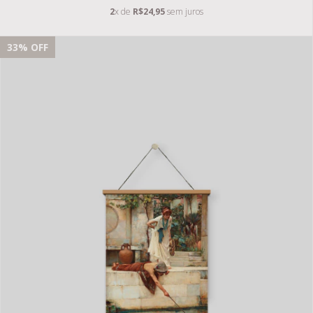
2
x de
R$24,95
sem juros
33
% OFF