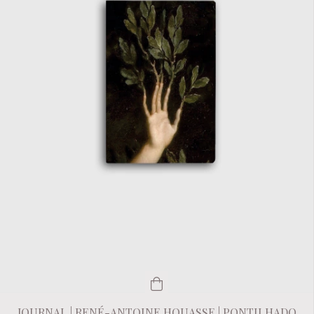
JOURNAL | RENÉ-ANTOINE HOUASSE | PONTILHADO