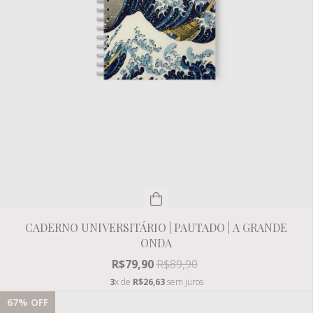
CADERNO UNIVERSITÁRIO | PAUTADO | A GRANDE
ONDA
R$79,90
R$89,90
3
x de
R$26,63
sem juros
67
% OFF