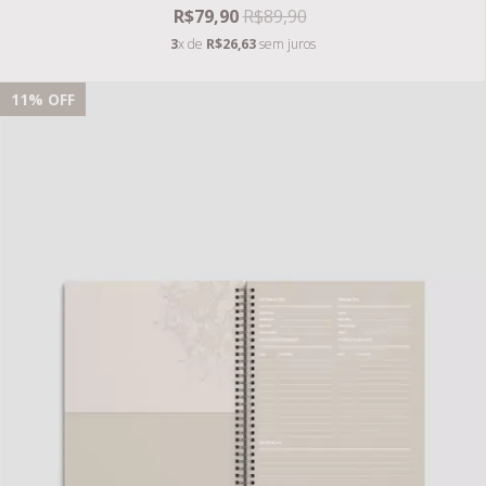
R$79,90
R$89,90
3
x de
R$26,63
sem juros
11
% OFF